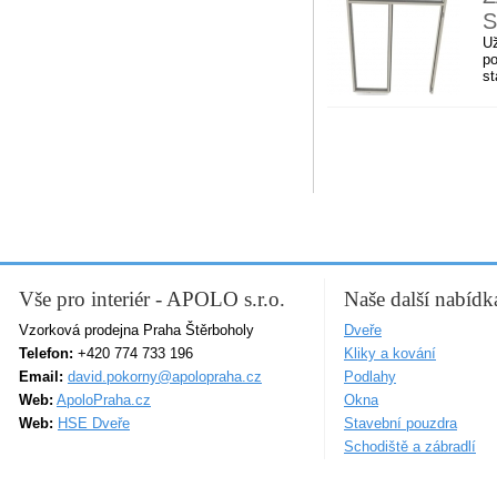
S
Už
po
st
Vše pro interiér - APOLO s.r.o.
Naše další nabídk
Vzorková prodejna Praha Štěrboholy
Dveře
Telefon:
+420 774 733 196
Kliky a kování
Email:
david.pokorny@apolopraha.cz
Podlahy
Web:
ApoloPraha.cz
Okna
Web:
HSE Dveře
Stavební pouzdra
Schodiště a zábradlí