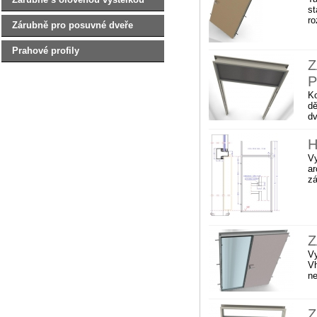
st
ro
Zárubně pro posuvné dveře
Prahové profily
Z
P
Ko
dě
dv
H
Vy
ar
zá
Z
Vy
Vh
ne
Z