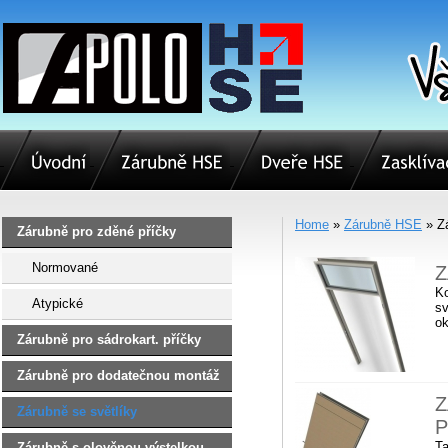
Home
»
Zárubně HSE
» Zá
Zárubně pro zděné příčky
Normované
Z
Ko
Atypické
sv
o
Zárubně pro sádrokart. příčky
Zárubně pro dodatečnou montáž
Z
Zárubně se světlíky
P
Ta
Zárubně s olověnou výstelkou